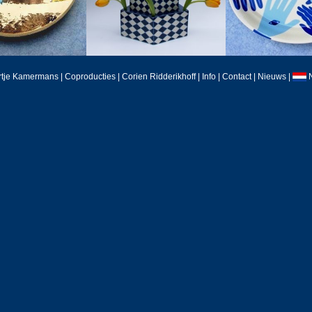
rtje Kamermans
|
Coproducties
|
Corien Ridderikhoff
|
Info
|
Contact
|
Nieuws
|