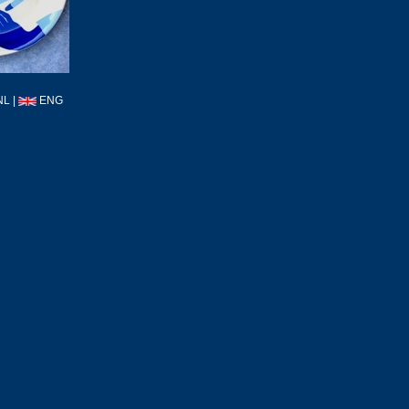
NL
|
ENG